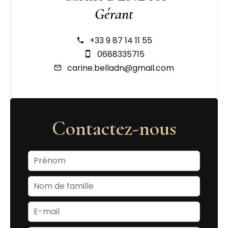
Gérant
+33 9 87 14 11 55
0688335715
carine.belladn@gmail.com
Contactez-nous