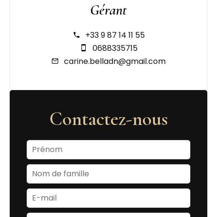
Gérant
+33 9 87 14 11 55
0688335715
carine.belladn@gmail.com
Contactez-nous